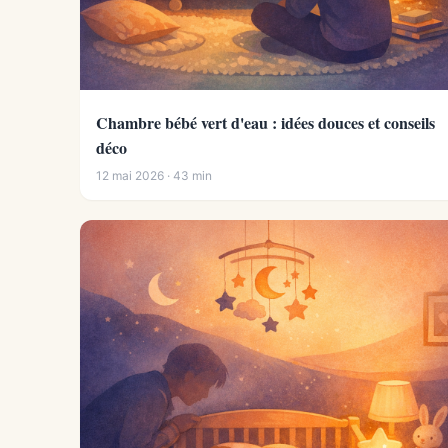
Chambre bébé vert d'eau : idées douces et conseils
déco
12 mai 2026 · 43 min