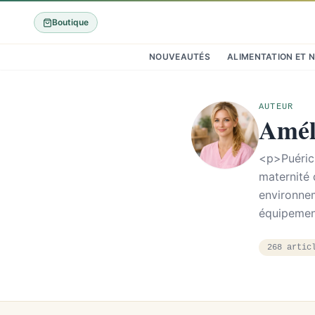
Boutique
NOUVEAUTÉS
ALIMENTATION ET 
AUTEUR
Amél
<p>Puéricu
maternité 
environnem
équipemen
268 artic