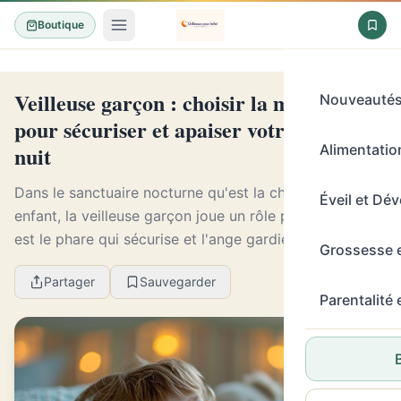
Boutique
Veilleuse garçon : choisir la meilleure
Nouveauté
pour sécuriser et apaiser votre bébé la
nuit
Alimentation
Dans le sanctuaire nocturne qu'est la chambre d'un
Éveil et Dé
enfant, la veilleuse garçon joue un rôle primordial. Elle
est le phare qui sécurise et l'ange gardien qui apaise ;
Grossesse 
un compagnon silencieux dans le mo...
Partager
Sauvegarder
Parentalité