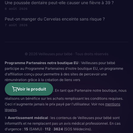
Une poussée dentaire peut-elle causer une fièvre à 39 ?
8 août 2026
Peut-on manger du Cervelas enceinte sans risque ?
7 août 2026
© 2026 Veilleuses pour bébé · Tous droits réservés
Programme Partenaires notre boutique EU
: Veilleuses pour bébé
participe au Programme Partenaires d'notre boutique EU, un programme
d'affiliation conçu pour permettre à des sites de percevoir une
rémunération grâce à la création de liens vers
Voir le produit
. En tant que Partenaire notre boutique, nous
réalisons un bénéfice sur les achats remplissant les conditions requises.
Ceci n'augmente jamais le prix payé par l'utilisateur. Voir nos
mentions
légales
.
⚕️
Avertissement médical
: les contenus de Veilleuses pour bébé sont
informatifs et ne remplacent pas un avis médical professionnel. En cas
d'urgence :
15
(SAMU) ·
112
·
3624
(SOS Médecins).