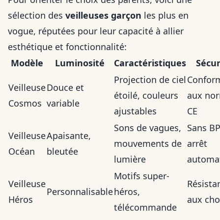
sélection des
veilleuses garçon
les plus en
vogue, réputées pour leur capacité à allier
esthétique et fonctionnalité:
Modèle
Luminosité
Caractéristiques
Sécur
Projection de ciel
Confor
Veilleuse
Douce et
étoilé, couleurs
aux no
Cosmos
variable
ajustables
CE
Sons de vagues,
Sans BP
Veilleuse
Apaisante,
mouvements de
arrêt
Océan
bleutée
lumière
automa
Motifs super-
Veilleuse
Résista
Personnalisable
héros,
Héros
aux cho
télécommande