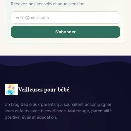
Recevez nos conseils chaque semaine.
S'abonner
Veilleuses pour bébé
Un blog dédié aux parents qui souhaitent accompagner
leurs enfants avec bienveillance. Maternage, parentalité
positive, éveil et éducation.