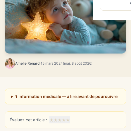
Amélie Renard
·
15 mars 2024
(maj. 8 août 2026)
⚕️ Information médicale — à lire avant de poursuivre
★
★
★
★
★
Évaluez cet article :