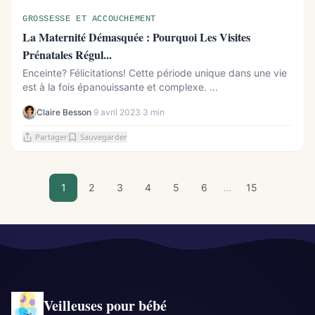
GROSSESSE ET ACCOUCHEMENT
La Maternité Démasquée : Pourquoi Les Visites
Prénatales Régul...
Enceinte? Félicitations! Cette période unique dans une vie
est à la fois épanouissante et complexe. ...
Claire Besson
·
9 avril 2023
·
3 min
Partager
Sauvegarder
1
2
3
4
5
6
…
15
Veilleuses pour bébé