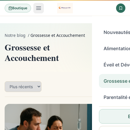
Boutique
Nouveauté
Notre blog
/
Grossesse et Accouchement
Grossesse et
Alimentation
556
Accouchement
articles
Éveil et Dé
Grossesse 
Parentalité