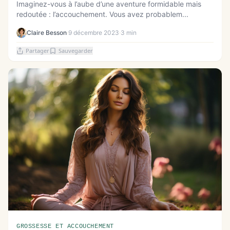
Imaginez-vous à l’aube d’une aventure formidable mais
redoutée : l’accouchement. Vous avez probablem...
Claire Besson
·
9 décembre 2023
·
3 min
Partager
Sauvegarder
GROSSESSE ET ACCOUCHEMENT