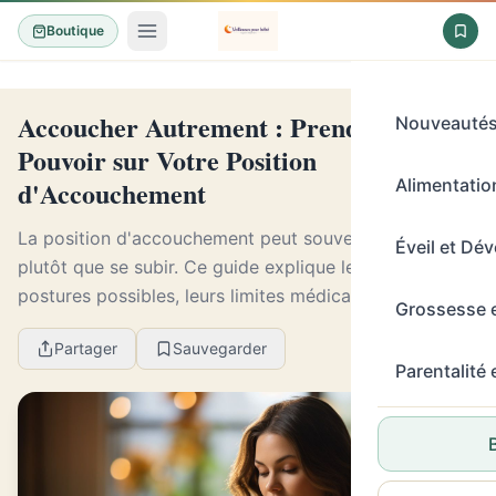
Boutique
Accoucher Autrement : Prendre le
Nouveauté
Pouvoir sur Votre Position
d'Accouchement
Alimentation
La position d'accouchement peut souvent se choisir
Éveil et Dé
plutôt que se subir. Ce guide explique les grandes
postures possibles, leurs limites médicales et
Grossesse 
comment préparer sereinement vos souhaits avec
Partager
Sauvegarder
l'éq...
Parentalité