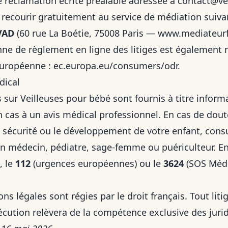
 réclamation écrite préalable adressée à
contact@vei
ecourir gratuitement au service de médiation suiva
VAD
(60 rue La Boétie, 75008 Paris —
www.mediateurf
e de règlement en ligne des litiges est également m
européenne :
ec.europa.eu/consumers/odr
.
dical
sur Veilleuses pour bébé sont fournis à titre informa
 cas à un avis médical professionnel. En cas de dout
a sécurité ou le développement de votre enfant, cons
 médecin, pédiatre, sage-femme ou puériculteur. En 
, le
112
(urgences européennes) ou le
3624
(SOS Méde
s légales sont régies par le droit français. Tout litige
écution relèvera de la compétence exclusive des jurid