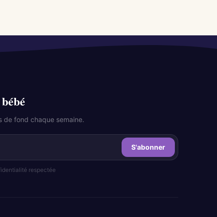
 bébé
les de fond chaque semaine.
S'abonner
dentialité respectée