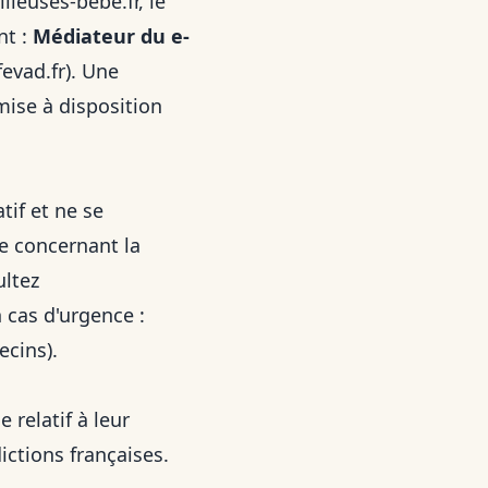
lleuses-bebe.fr
, le
nt :
Médiateur du e-
evad.fr
). Une
ise à disposition
tif et ne se
e concernant la
ultez
cas d'urgence :
cins).
 relatif à leur
ictions françaises.