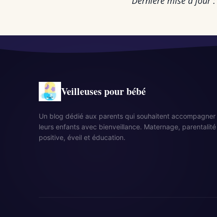
Dernière mise à jour 
Veilleuses pour bébé
Un blog dédié aux parents qui souhaitent accompagner
leurs enfants avec bienveillance. Maternage, parentalité
positive, éveil et éducation.