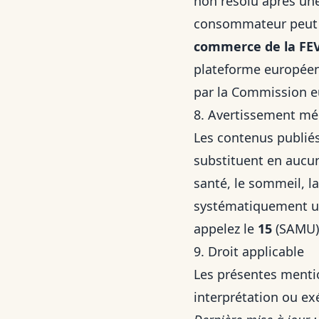
non résolu après une
consommateur peut r
commerce de la FE
plateforme européenn
par la Commission 
8. Avertissement mé
Les contenus publiés 
substituent en aucun
santé, le sommeil, l
systématiquement un
appelez le
15
(SAMU)
9. Droit applicable
Les présentes mention
interprétation ou ex