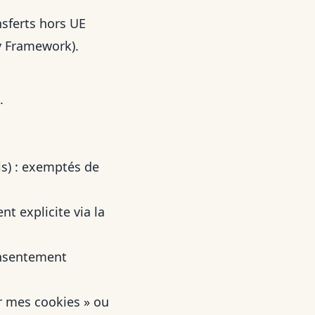
nsferts hors UE
cy Framework).
.
is) : exemptés de
 explicite via la
nsentement
r mes cookies
» ou