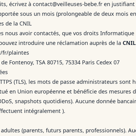
ts, écrivez à
contact@veilleuses-bebe.fr
en justifiant
pportée sous un mois (prolongeable de deux mois en
s de la CNIL
ès nous avoir contactés, que vos droits Informatique 
pouvez introduire une réclamation auprès de la
CNIL
/fr/plaintes
ce de Fontenoy, TSA 80715, 75334 Paris Cedex 07
ées
 HTTPS (TLS), les mots de passe administrateurs sont 
itué en Union européenne et bénéficie des mesures d
-DDoS, snapshots quotidiens). Aucune donnée bancaire
effectuent intégralement ).
x adultes (parents, futurs parents, professionnels). 