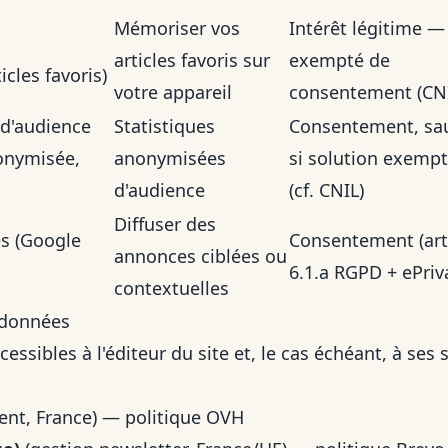
Mémoriser vos
Intérêt légitime —
articles favoris sur
exempté de
icles favoris)
votre appareil
consentement (CN
d'audience
Statistiques
Consentement, sa
nonymisée,
anonymisées
si solution exemp
d'audience
(cf. CNIL)
Diffuser des
es (Google
Consentement (art
annonces ciblées ou
6.1.a RGPD + ePriv
contextuelles
 données
ssibles à l'éditeur du site et, le cas échéant, à ses 
nt, France) —
politique OVH