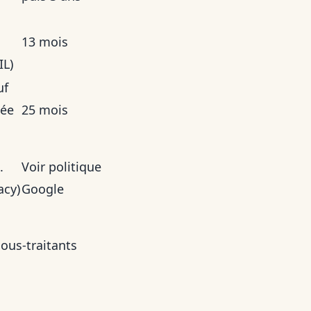
13 mois
IL)
uf
tée
25 mois
.
Voir politique
acy)
Google
sous-traitants