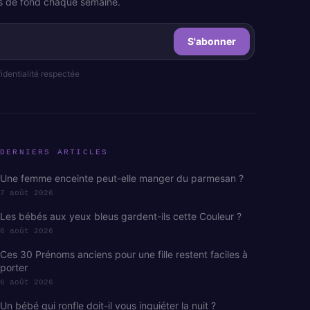
les de fond chaque semaine.
S'abonner
dentialité respectée
DERNIERS ARTICLES
Une femme enceinte peut-elle manger du parmesan ?
7 août 2026
Les bébés aux yeux bleus gardent-ils cette Couleur ?
6 août 2026
Ces 30 Prénoms anciens pour une fille restent faciles à
porter
6 août 2026
Un bébé qui ronfle doit-il vous inquiéter la nuit ?