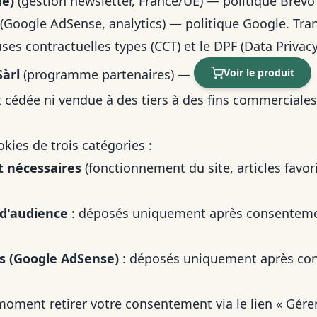
ue)
(gestion newsletter, France/UE) —
politique Brevo
(Google AdSense, analytics) —
politique Google
. Tra
uses contractuelles types (CCT) et le DPF (Data Priva
Sàrl
(programme partenaires) —
Voir le produit
cédée ni vendue à des tiers à des fins commerciales
okies de trois catégories :
t nécessaires
(fonctionnement du site, articles favor
d'audience
: déposés uniquement après consentement
es (Google AdSense)
: déposés uniquement après co
oment retirer votre consentement via le lien «
Gére