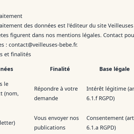
raitement
aitement des données est l'éditeur du site Veilleuses
tes figurent dans nos
mentions légales
. Contact po
es :
contact@veilleuses-bebe.fr
.
 et finalités
nnées
Finalité
Base légale
s le
Répondre à votre
Intérêt légitime (ar
ct (nom,
demande
6.1.f RGPD)
Vous envoyer nos
Consentement (art
etter)
publications
6.1.a RGPD)