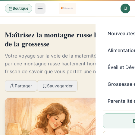
Boutique
Maîtrisez la montagne russe hormonale
Nouveauté
de la grossesse
Alimentation
Votre voyage sur la voie de la maternité commence
par une montagne russe hautement hormonale. Le
Éveil et Dé
frisson de savoir que vous portez une nouvelle vie est
accompagné d’un cocktail de changements
Grossesse 
Partager
Sauvegarder
hormonau...
Parentalité