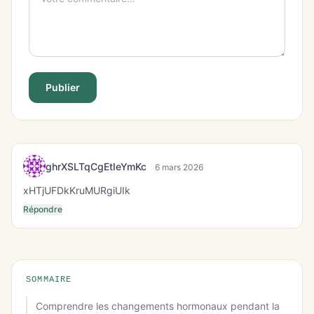
Publier
ghrXSLTqCgEtIeYmKc
6 mars 2026
xHTjUFDkKruMURgiUIk
Répondre
SOMMAIRE
Comprendre les changements hormonaux pendant la