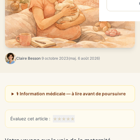
Claire Besson
·
9 octobre 2023
(maj. 6 août 2026)
⚕️ Information médicale — à lire avant de poursuivre
★
★
★
★
★
Évaluez cet article :