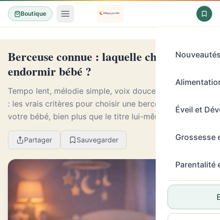
Boutique
Berceuse connue : laquelle choisir pour
Nouveauté
endormir bébé ?
Alimentation
Tempo lent, mélodie simple, voix douce et rituel stable
: les vrais critères pour choisir une berceuse qui apaise
Éveil et Dé
votre bébé, bien plus que le titre lui-même.
Grossesse 
Partager
Sauvegarder
Parentalité