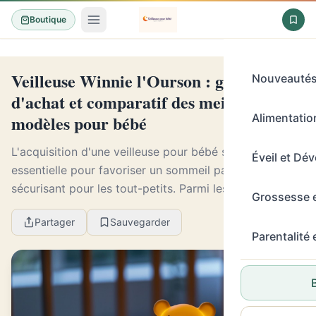
Boutique
Veilleuse Winnie l'Ourson : guide
Nouveauté
d'achat et comparatif des meilleurs
modèles pour bébé
Alimentation
L'acquisition d'une veilleuse pour bébé s'avère
Éveil et Dé
essentielle pour favoriser un sommeil paisible et
sécurisant pour les tout-petits. Parmi les choix prisés
Grossesse 
par les parents, la veilleuse Winnie l'Ourson ...
Partager
Sauvegarder
Parentalité