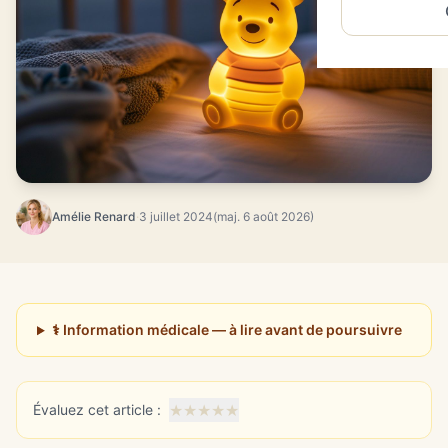
Amélie Renard
·
3 juillet 2024
(maj. 6 août 2026)
⚕️ Information médicale — à lire avant de poursuivre
★
★
★
★
★
Évaluez cet article :