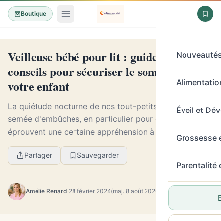
Boutique
Veilleuse bébé pour lit : guide d'achat et
Nouveauté
conseils pour sécuriser le sommeil de
votre enfant
Alimentation
La quiétude nocturne de nos tout-petits est souvent
Éveil et Dé
semée d'embûches, en particulier pour ceux qui
éprouvent une certaine appréhension à l'idée de
Grossesse 
s'endormir dans le noir complet. La veilleuse bébé
Partager
Sauvegarder
po...
Parentalité
Amélie Renard
·
28 février 2024
(maj. 8 août 2026)