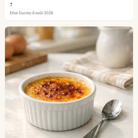
?
Elise Ducrey
·
9 août 2026