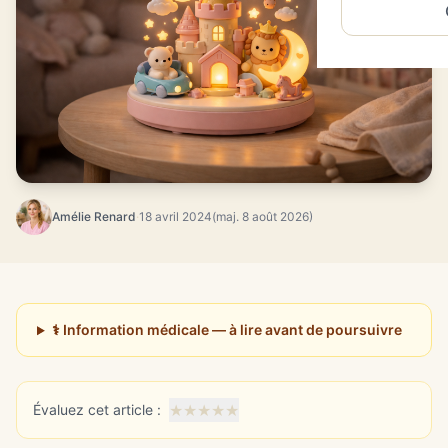
Amélie Renard
·
18 avril 2024
(maj. 8 août 2026)
⚕️ Information médicale — à lire avant de poursuivre
★
★
★
★
★
Évaluez cet article :