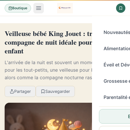
Boutique
Veilleuse bébé King Jouet : trouvez la
Nouveauté
compagne de nuit idéale pour votre
enfant
Alimentation
L'arrivée de la nuit est souvent un moment délicat
Éveil et Dé
pour les tout-petits, une veilleuse pour bébé s'impose
alors comme la compagne nocturne rassurante. Face à
Grossesse 
ce besoin, l'enseigne King Jouet se profil...
Partager
Sauvegarder
Parentalité