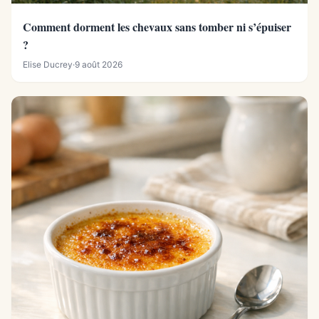
Comment dorment les chevaux sans tomber ni s’épuiser
?
Elise Ducrey
·
9 août 2026