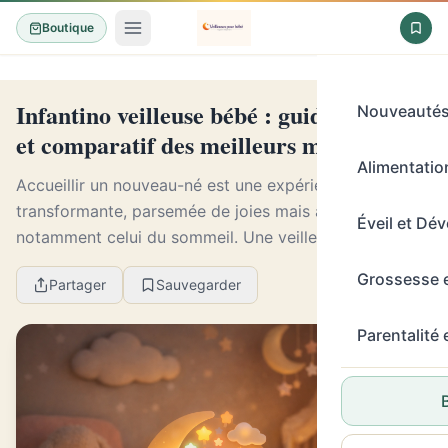
Boutique
Infantino veilleuse bébé : guide d'achat
Nouveauté
et comparatif des meilleurs modèles
Alimentation
Accueillir un nouveau-né est une expérience
transformante, parsemée de joies mais aussi de défis,
Éveil et Dé
notamment celui du sommeil. Une veilleuse bébé
devient alors un allié précieux pour apaiser les nuits ...
Grossesse 
Partager
Sauvegarder
Parentalité