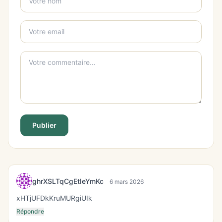
Publier
ghrXSLTqCgEtIeYmKc
6 mars 2026
xHTjUFDkKruMURgiUIk
Répondre