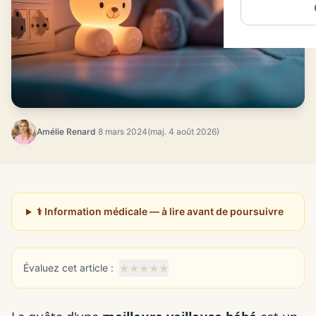
Amélie Renard
·
8 mars 2024
(maj. 4 août 2026)
⚕️ Information médicale — à lire avant de poursuivre
★
★
★
★
★
Évaluez cet article :