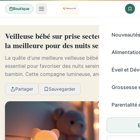
Boutique
Veilleuse bébé sur prise secteur : choisir
Nouveauté
la meilleure pour des nuits sereines
Alimentation
La quête d'une meilleure veilleuse bébé est un périple
essentiel pour favoriser des nuits sereines à votre
Éveil et Dé
bambin. Cette compagne lumineuse, ancrée dans
l'univers nocturne des tout-petits, se révèle ê...
Grossesse 
Partager
Sauvegarder
Parentalité