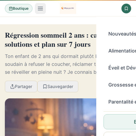
Boutique
Régression sommeil 2 ans : causes,
Nouveauté
solutions et plan sur 7 jours
Alimentation
Ton enfant de 2 ans qui dormait plutôt bien se met
soudain à refuser le coucher, réclamer ta présence ou
Éveil et Dé
se réveiller en pleine nuit ? Je connais bien cette
phase, à la fois comme puéricultrice et com...
Grossesse 
Partager
Sauvegarder
Parentalité