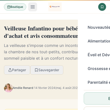
Boutique
Veilleuse Infantino pour bébé : guide
Nouveauté
d'achat et avis consommateurs
Alimentation
La veilleuse s'impose comme un incontournable dans
la chambre de nos tout-petits, contribuant à un
Éveil et Dé
sommeil paisible et à un confort nocturne sécurisant.
Parmi les marques plébiscitées par les parents,...
Grossesse 
Partager
Sauvegarder
Parentalité
Amélie Renard
·
14 février 2024
(maj. 4 août 2026)