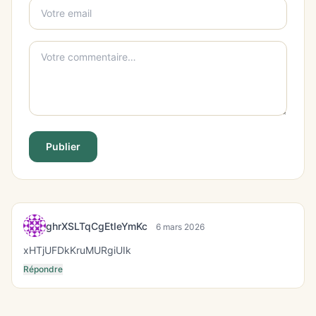
Publier
ghrXSLTqCgEtIeYmKc
6 mars 2026
xHTjUFDkKruMURgiUIk
Répondre