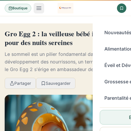
Boutique
Gro Egg 2 : la veilleuse bébé innovante
Nouveauté
pour des nuits sereines
Alimentation
Le sommeil est un pilier fondamental dans le
développement des nourrissons, un terrain sur lequel
Éveil et Dé
le Gro Egg 2 s'érige en ambassadeur de bien-être
nocturne. Cette veilleuse bébé innovante promet des
Grossesse 
Partager
Sauvegarder
n...
Parentalité