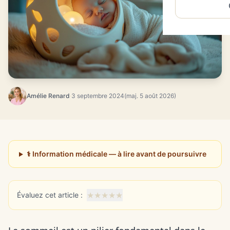
Amélie Renard
·
3 septembre 2024
(maj. 5 août 2026)
⚕️ Information médicale — à lire avant de poursuivre
★
★
★
★
★
Évaluez cet article :