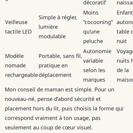
décoratif
naiss
Moins
Enfant
Simple à régler,
Veilleuse
“cocooning”
auton
lumière
tactile LED
qu’une
table 
modulable
peluche
nuit
Autonomie
Voyag
Modèle
Portable, sans fil,
variable
nuits 
nomade
pratique en
selon les
de la
rechargeable
déplacement
marques
maiso
Mon conseil de maman est simple. Pour un
nouveau-né, pense d’abord sécurité et
placement hors du lit, puis choisis la forme qui
correspond vraiment à ton usage, pas
seulement au coup de cœur visuel.