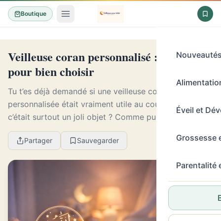
Boutique
Veilleuse coran personnalisé : le guide
Nouveauté
pour bien choisir
Alimentation
Tu t’es déjà demandé si une veilleuse coranique
personnalisée était vraiment utile au coucher, ou si
Éveil et Dé
c’était surtout un joli objet ? Comme puéricultrice et
maman de 3 enfants, je vois souvent des pare...
Grossesse 
Partager
Sauvegarder
Parentalité