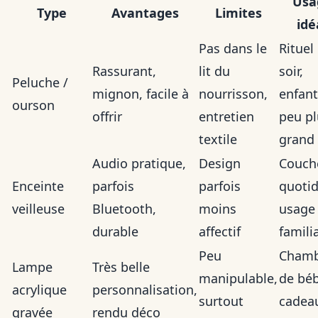
Usa
Type
Avantages
Limites
idé
Pas dans le
Rituel
Rassurant,
lit du
soir,
Peluche /
mignon, facile à
nourrisson,
enfant
ourson
offrir
entretien
peu pl
textile
grand
Audio pratique,
Design
Couch
Enceinte
parfois
parfois
quotid
veilleuse
Bluetooth,
moins
usage
durable
affectif
famili
Peu
Chamb
Lampe
Très belle
manipulable,
de béb
acrylique
personnalisation,
surtout
cadea
gravée
rendu déco