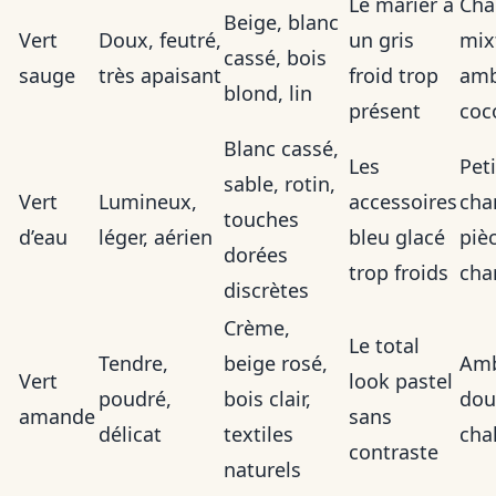
Le marier à
Cha
Beige, blanc
Vert
Doux, feutré,
un gris
mix
cassé, bois
sauge
très apaisant
froid trop
amb
blond, lin
présent
coc
Blanc cassé,
Les
Pet
sable, rotin,
Vert
Lumineux,
accessoires
cha
touches
d’eau
léger, aérien
bleu glacé
piè
dorées
trop froids
cha
discrètes
Crème,
Le total
Tendre,
beige rosé,
Amb
Vert
look pastel
poudré,
bois clair,
dou
amande
sans
délicat
textiles
cha
contraste
naturels