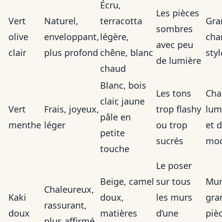
Écru,
Les pièces
Vert
Naturel,
terracotta
Gra
sombres
olive
enveloppant,
légère,
cha
avec peu
clair
plus profond
chêne, blanc
sty
de lumière
chaud
Blanc, bois
Les tons
Cha
clair, jaune
Vert
Frais, joyeux,
trop flashy
lum
pâle en
menthe
léger
ou trop
et 
petite
sucrés
mod
touche
Le poser
Beige, camel
sur tous
Mur
Chaleureux,
Kaki
doux,
les murs
gra
rassurant,
doux
matières
d’une
pièc
plus affirmé