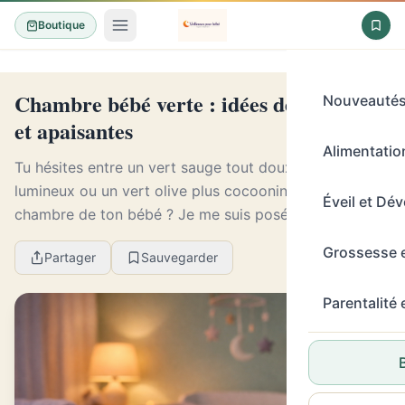
Boutique
Chambre bébé verte : idées déco douces
Nouveauté
et apaisantes
Alimentation
Tu hésites entre un vert sauge tout doux, un vert d’eau
lumineux ou un vert olive plus cocooning pour la
Éveil et Dé
chambre de ton bébé ? Je me suis posé exactement la
même question avant d’aménager celles de me...
Grossesse 
Partager
Sauvegarder
Parentalité