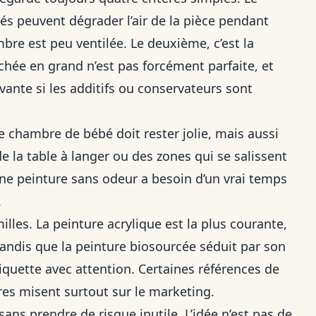
és peuvent dégrader l’air de la pièce pendant
mbre est peu ventilée. Le deuxième, c’est la
chée en grand n’est pas forcément parfaite, et
ante si les additifs ou conservateurs sont
Une chambre de bébé doit rester jolie, mais aussi
 de la table à langer ou des zones qui se salissent
une peinture sans odeur a besoin d’un vrai temps
.
illes. La peinture acrylique est la plus courante,
 tandis que la peinture biosourcée séduit par son
iquette avec attention. Certaines références de
res misent surtout sur le marketing.
ns prendre de risque inutile. L’idée n’est pas de