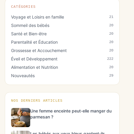
CATÉGORIES
Voyage et Loisirs en famille
21
Sommeil des bébés
20
Santé et Bien-être
20
Parentalité et Éducation
20
Grossesse et Accouchement
20
Éveil et Développement
222
Alimentation et Nutrition
20
Nouveautés
29
NOS DERNIERS ARTICLES
Une femme enceinte peut-elle manger du
parmesan ?
Les bébés aux yeux bleus gardent-ils