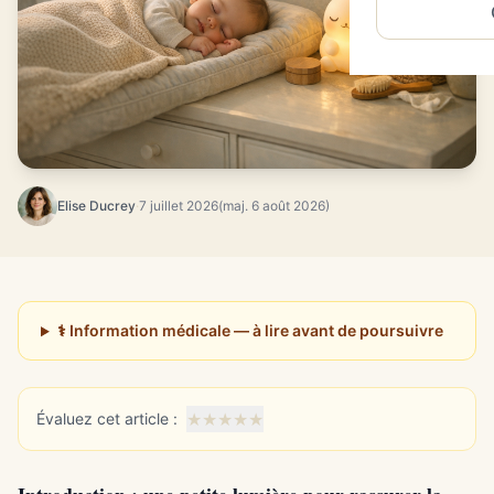
Elise Ducrey
·
7 juillet 2026
(maj. 6 août 2026)
⚕️ Information médicale — à lire avant de poursuivre
★
★
★
★
★
Évaluez cet article :