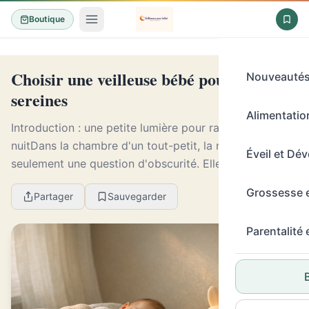
Boutique
Choisir une veilleuse bébé pour des nuits
Nouveauté
sereines
Alimentation
Introduction : une petite lumière pour rassurer la
nuitDans la chambre d'un tout-petit, la nuit n'est pas
Éveil et Dé
seulement une question d'obscurité. Elle est aussi faite
de repères, de gestes répétés et d'un...
Grossesse 
Partager
Sauvegarder
Parentalité