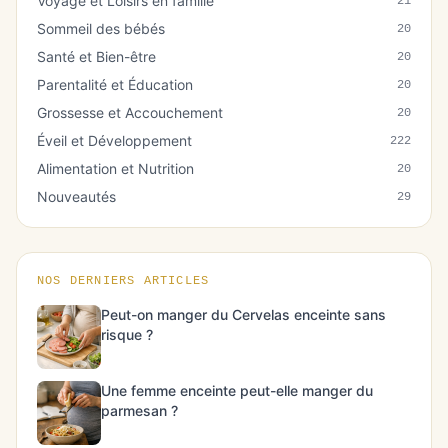
Voyage et Loisirs en famille
21
Sommeil des bébés
20
Santé et Bien-être
20
Parentalité et Éducation
20
Grossesse et Accouchement
20
Éveil et Développement
222
Alimentation et Nutrition
20
Nouveautés
29
NOS DERNIERS ARTICLES
Peut-on manger du Cervelas enceinte sans
risque ?
Une femme enceinte peut-elle manger du
parmesan ?