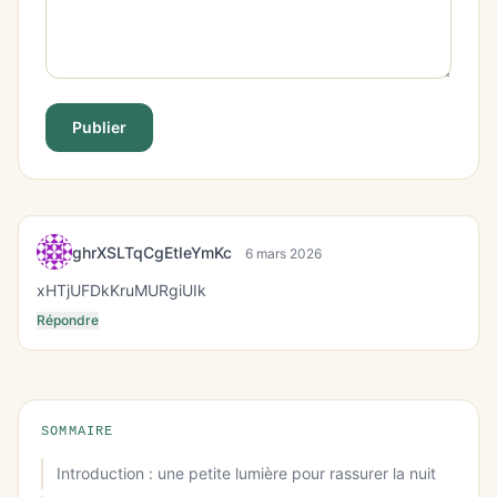
Publier
ghrXSLTqCgEtIeYmKc
6 mars 2026
xHTjUFDkKruMURgiUIk
Répondre
SOMMAIRE
Introduction : une petite lumière pour rassurer la nuit