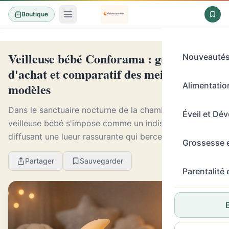
Boutique
Veilleuse bébé Conforama : guide
Nouveauté
d'achat et comparatif des meilleurs
modèles
Alimentation
Dans le sanctuaire nocturne de la chambre de bébé, la
Éveil et Dé
veilleuse bébé s'impose comme un indispensable,
diffusant une lueur rassurante qui berce son sommeil.
Grossesse 
Conforama, acteur incontournable de l'équipe...
Partager
Sauvegarder
Parentalité