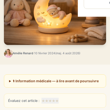
Amélie Renard
·
10 février 2024
(maj. 4 août 2026)
⚕️ Information médicale — à lire avant de poursuivre
★
★
★
★
★
Évaluez cet article :