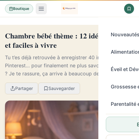
Boutique
Chambre bébé thème : 12 idées douces
Nouveauté
et faciles à vivre
Alimentation
Tu t’es déjà retrouvée à enregistrer 40 inspirations
Pinterest… pour finalement ne plus savoir quoi choisir
Éveil et Dé
? Je te rassure, ça arrive à beaucoup de parents.
Après 8 ans à tester l’univers du sommeil ...
Grossesse 
Partager
Sauvegarder
Parentalité