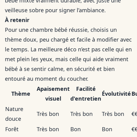
bébé mixte vraiment durable, avec juste une
veilleuse sobre pour signer l’ambiance.
À retenir
Pour une chambre bébé réussie, choisis un
thème doux, peu chargé et facile à modifier avec
le temps. La meilleure déco n’est pas celle qui en
met plein les yeux, mais celle qui aide vraiment
bébé à se sentir calme, en sécurité et bien
entouré au moment du coucher.
Apaisement
Facilité
Thème
Évolutivité
B
visuel
d'entretien
Nature
Très bon
Très bon
Très bon
€
douce
Forêt
Très bon
Bon
Bon
€