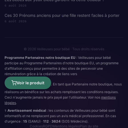
6 août 2026
Ces 30 Prénoms anciens pour une fille restent faciles à porter
6 août 2026
© 2026 Veilleuses pour bébé · Tous droits réservés
Programme Partenaires notre boutique EU
: Veilleuses pour bébé
participe au Programme Partenaires d'notre boutique EU, un programme
d'affiliation conçu pour permettre à des sites de percevoir une
rémunération grâce à la création de liens vers
Voir le produit
. En tant que Partenaire notre boutique, nous
réalisons un bénéfice sur les achats remplissant les conditions requises.
Ceci n'augmente jamais le prix payé par l'utilisateur. Voir nos
mentions
légales
.
⚕️
Avertissement médical
: les contenus de Veilleuses pour bébé sont
informatifs et ne remplacent pas un avis médical professionnel. En cas
d'urgence :
15
(SAMU) ·
112
·
3624
(SOS Médecins).
Cookies
RGPD
Mentions légales
Plan du site