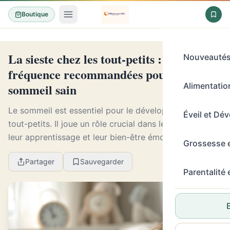
Boutique
La sieste chez les tout-petits : durée et
Nouveauté
fréquence recommandées pour un
sommeil sain
Alimentation
Le sommeil est essentiel pour le développement des
Éveil et Dé
tout-petits. Il joue un rôle crucial dans leur croissance,
leur apprentissage et leur bien-être émotionnel. La
Grossesse 
sieste est un élément clé de ce sommei...
Partager
Sauvegarder
Parentalité