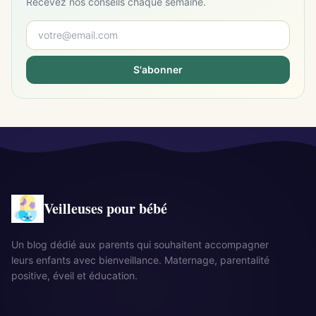
Recevez nos conseils chaque semaine.
S'abonner
Veilleuses pour bébé
Un blog dédié aux parents qui souhaitent accompagner
leurs enfants avec bienveillance. Maternage, parentalité
positive, éveil et éducation.