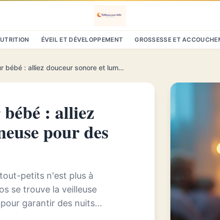
NUTRITION
ÉVEIL ET DÉVELOPPEMENT
GROSSESSE ET ACCOUCHE
Veilleuse musicale pour bébé : alliez douceur sonore et lumineuse pour des nuits paisibles
bébé : alliez
neuse pour des
out-petits n'est plus à
 se trouve la veilleuse
pour garantir des nuits
umière t...