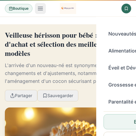
Boutique
Veilleuse hérisson pour bébé : guide
Nouveauté
d'achat et sélection des meilleurs
modèles
Alimentation
L'arrivée d'un nouveau-né est synonyme de
Éveil et Dé
changements et d'ajustements, notamment dans
l'aménagement d'un cocon sécurisant pour son
Grossesse 
sommeil. Une veilleuse pour la chambre de l'enfant
Partager
Sauvegarder
s'avère alors ess...
Parentalité