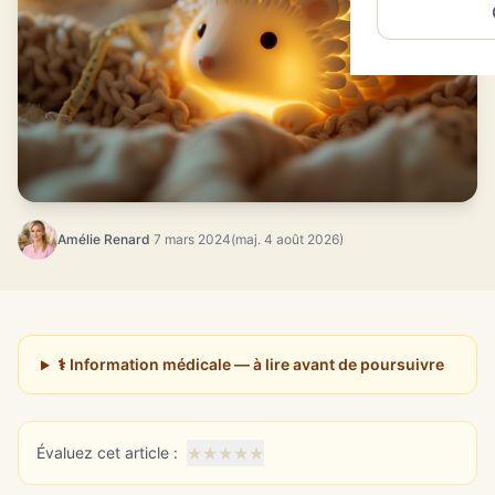
Amélie Renard
·
7 mars 2024
(maj. 4 août 2026)
⚕️ Information médicale — à lire avant de poursuivre
★
★
★
★
★
Évaluez cet article :