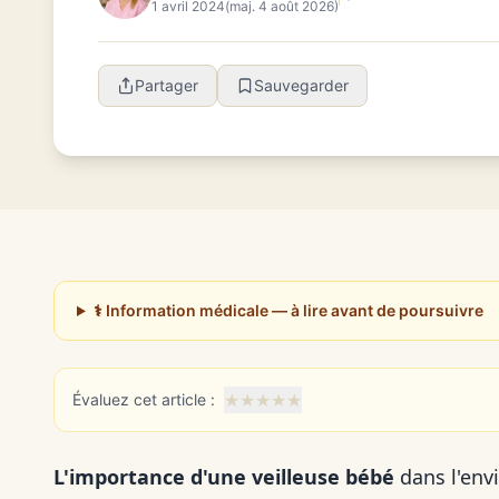
1 avril 2024
(maj. 4 août 2026)
Partager
Sauvegarder
⚕️ Information médicale — à lire avant de poursuivre
★
★
★
★
★
Évaluez cet article :
L'importance d'une veilleuse bébé
dans l'env