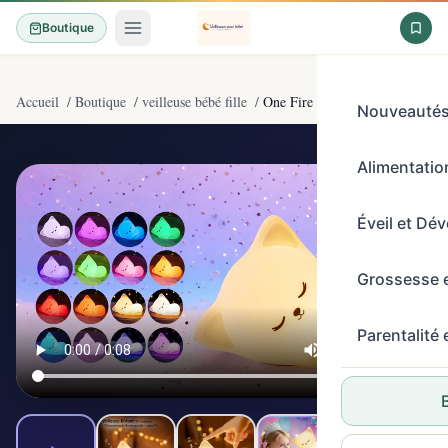
Boutique
Accueil
/
Boutique
/
veilleuse bébé fille
/
One Fire Veilleuse Enfant Veill
Nouveauté
Alimentation
4,5/5
(2200)
Éveil et Dé
Grossesse 
Parentalité