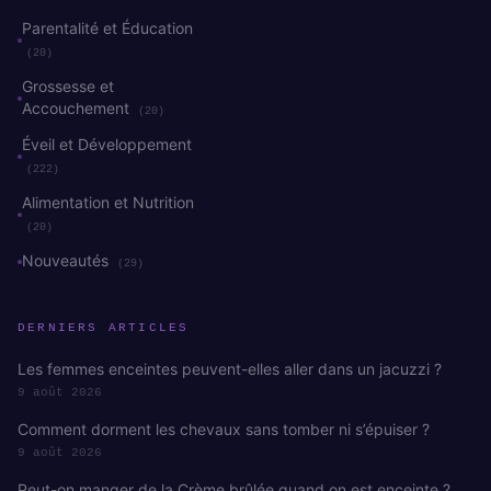
Parentalité et Éducation
(20)
Grossesse et
Accouchement
(20)
Éveil et Développement
(222)
Alimentation et Nutrition
(20)
Nouveautés
(29)
DERNIERS ARTICLES
Les femmes enceintes peuvent-elles aller dans un jacuzzi ?
9 août 2026
Comment dorment les chevaux sans tomber ni s’épuiser ?
9 août 2026
Peut-on manger de la Crème brûlée quand on est enceinte ?