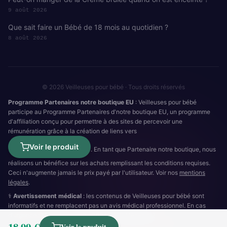
9 août 2026
Que sait faire un Bébé de 18 mois au quotidien ?
8 août 2026
© 2026 Veilleuses pour bébé · Tous droits réservés
Programme Partenaires notre boutique EU
: Veilleuses pour bébé
participe au Programme Partenaires d'notre boutique EU, un programme
d'affiliation conçu pour permettre à des sites de percevoir une
rémunération grâce à la création de liens vers
Voir le produit
. En tant que Partenaire notre boutique, nous
réalisons un bénéfice sur les achats remplissant les conditions requises.
Ceci n'augmente jamais le prix payé par l'utilisateur. Voir nos
mentions
légales
.
⚕️
Avertissement médical
: les contenus de Veilleuses pour bébé sont
informatifs et ne remplacent pas un avis médical professionnel. En cas
d'urgence :
15
(SAMU) ·
112
·
3624
(SOS Médecins).
18,99 €
Cookies
RGPD
Mentions légales
Plan du site
Voir le produit