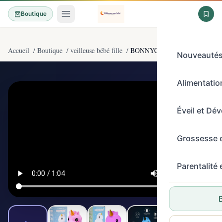
Boutique
Accueil
/
Boutique
/
veilleuse bébé fille
/
BONNYCO Veilleuse Enfant ave
Nouveauté
Alimentation
4,6/5
(4500)
Éveil et Dé
Grossesse 
Parentalité