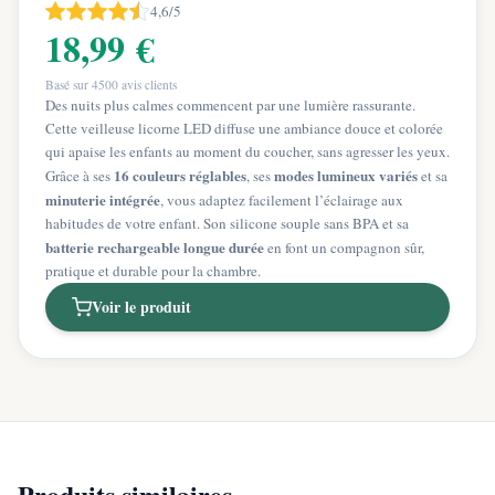
4,6/5
18,99 €
Basé sur
4500
avis clients
Des nuits plus calmes commencent par une lumière rassurante.
Cette veilleuse licorne LED diffuse une ambiance douce et colorée
qui apaise les enfants au moment du coucher, sans agresser les yeux.
16 couleurs réglables
modes lumineux variés
Grâce à ses
, ses
et sa
minuterie intégrée
, vous adaptez facilement l’éclairage aux
habitudes de votre enfant. Son silicone souple sans BPA et sa
batterie rechargeable longue durée
en font un compagnon sûr,
pratique et durable pour la chambre.
Voir le produit
Produits similaires