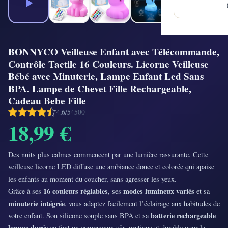
BONNYCO Veilleuse Enfant avec Télécommande,
Contrôle Tactile 16 Couleurs. Licorne Veilleuse
Bébé avec Minuterie, Lampe Enfant Led Sans
BPA. Lampe de Chevet Fille Rechargeable,
Cadeau Bebe Fille
4,6/5
4500
18,99 €
Des nuits plus calmes commencent par une lumière rassurante. Cette
veilleuse licorne LED diffuse une ambiance douce et colorée qui apaise
les enfants au moment du coucher, sans agresser les yeux.
16 couleurs réglables
modes lumineux variés
Grâce à ses
, ses
et sa
minuterie intégrée
, vous adaptez facilement l’éclairage aux habitudes de
batterie rechargeable
votre enfant. Son silicone souple sans BPA et sa
longue durée
en font un compagnon sûr, pratique et durable pour la