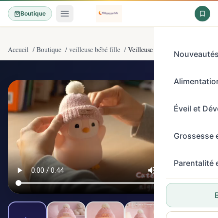
Boutique
Accueil
/
Boutique
/
veilleuse bébé fille
/
Veilleuse Bébé et Veilleuse Enfan
Nouveauté
Alimentation
4,6/5
(469)
Éveil et Dé
Grossesse 
Parentalité