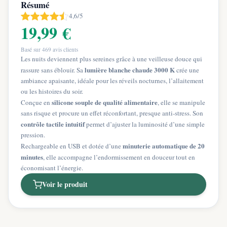
Résumé
4,6/5
19,99 €
Basé sur
469
avis clients
Les nuits deviennent plus sereines grâce à une veilleuse douce qui
lumière blanche chaude 3000 K
rassure sans éblouir. Sa
crée une
ambiance apaisante, idéale pour les réveils nocturnes, l’allaitement
ou les histoires du soir.
silicone souple de qualité alimentaire
Conçue en
, elle se manipule
sans risque et procure un effet réconfortant, presque anti-stress. Son
contrôle tactile intuitif
permet d’ajuster la luminosité d’une simple
pression.
minuterie automatique de 20
Rechargeable en USB et dotée d’une
minutes
, elle accompagne l’endormissement en douceur tout en
économisant l’énergie.
Voir le produit