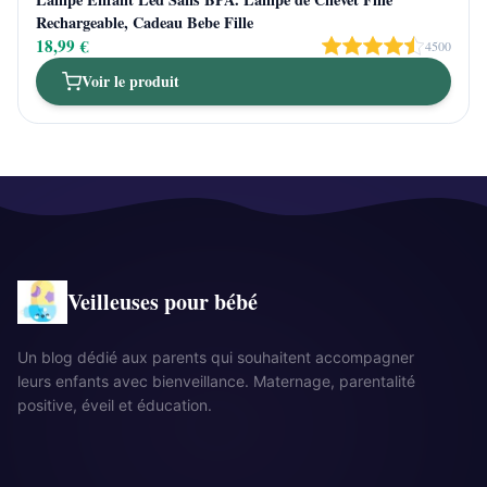
Rechargeable, Cadeau Bebe Fille
18,99 €
4500
Voir le produit
Veilleuses pour bébé
Un blog dédié aux parents qui souhaitent accompagner
leurs enfants avec bienveillance. Maternage, parentalité
positive, éveil et éducation.