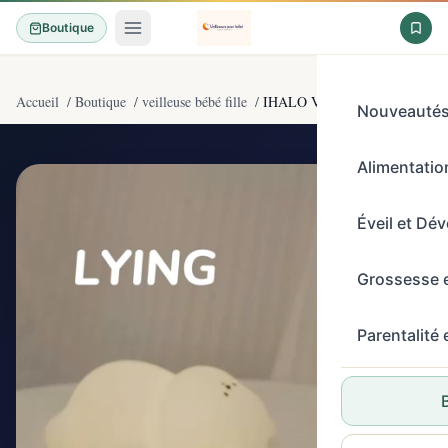
Boutique
Accueil
/
Boutique
/
veilleuse bébé fille
/
IHALO Veilleuse Bébé Ours, 7 C
Nouveauté
Alimentation
4,7/5
(212)
Éveil et Dé
Grossesse 
Parentalité