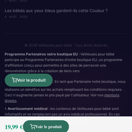
7 août 2026
Les bébés aux yeux bleus gardent-ils cette Couleur ?
6 août 2026
© 2026 Veilleuses pour bébé · Tous droits réservés
Programme Partenaires notre boutique EU
: Veilleuses pour bébé
participe au Programme Partenaires d'notre boutique EU, un programme
d'affiliation conçu pour permettre à des sites de percevoir une
rémunération grâce à la création de liens vers
Voir le produit
. En tant que Partenaire notre boutique, nous
réalisons un bénéfice sur les achats remplissant les conditions requises.
Ceci n'augmente jamais le prix payé par l'utilisateur. Voir nos
mentions
légales
.
⚕️
Avertissement médical
: les contenus de Veilleuses pour bébé sont
informatifs et ne remplacent pas un avis médical professionnel. En cas
d'urgence :
15
(SAMU) ·
112
·
3624
(SOS Médecins).
19,99 €
Cookies
RGPD
Mentions légales
Plan du site
Voir le produit