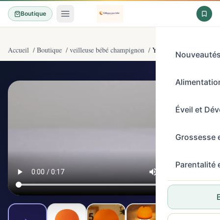
Boutique
Accueil
/
Boutique
/
veilleuse bébé champignon
/
YISUN Veilleuse Enfant
Nouveauté
Alimentation
4,5/5
(118)
Éveil et Dé
Grossesse 
Parentalité