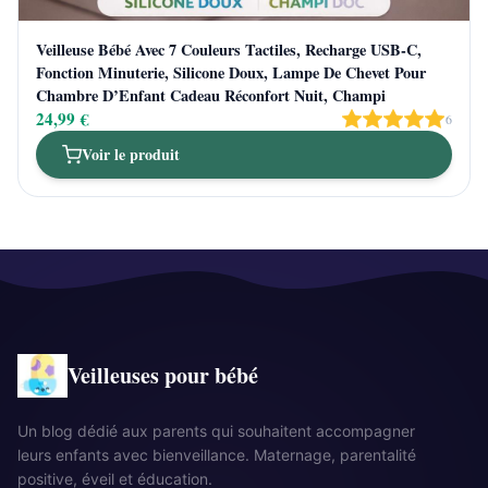
Veilleuse Bébé Avec 7 Couleurs Tactiles, Recharge USB-C,
Fonction Minuterie, Silicone Doux, Lampe De Chevet Pour
Chambre D’Enfant Cadeau Réconfort Nuit, Champi
24,99 €
6
Voir le produit
Veilleuses pour bébé
Un blog dédié aux parents qui souhaitent accompagner
leurs enfants avec bienveillance. Maternage, parentalité
positive, éveil et éducation.