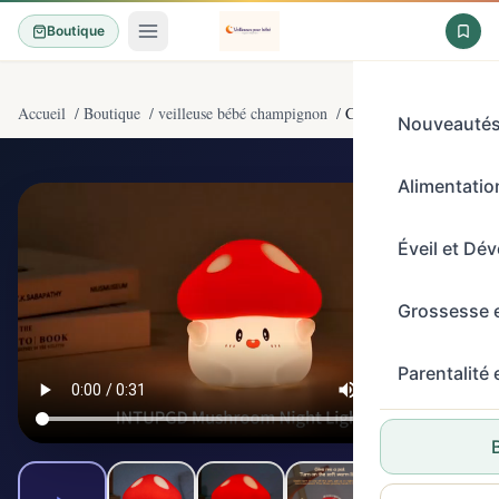
Boutique
Accueil
/
Boutique
/
veilleuse bébé champignon
/
Champignon Veilleuses p
Nouveauté
Alimentation
5/5
(5)
Éveil et Dé
Grossesse 
Parentalité