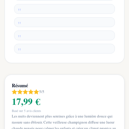
Résumé
5/5
17,99 €
Basé sur
5
avis clients
Les nuits deviennent plus sereines grâce à une lumière douce qui
rassure sans éblouir. Cette veilleuse champignon diffuse une lueur
chaude pensée pour calmer les enfants et créer un climat propice au