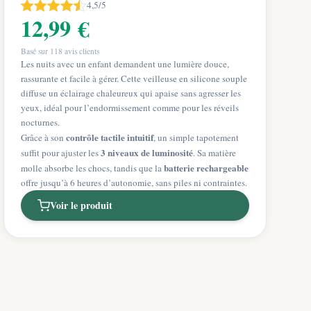
4,5/5
12,99 €
Basé sur
118
avis clients
Les nuits avec un enfant demandent une lumière douce,
rassurante et facile à gérer. Cette veilleuse en silicone souple
diffuse un éclairage chaleureux qui apaise sans agresser les
yeux, idéal pour l’endormissement comme pour les réveils
nocturnes.
contrôle tactile intuitif
Grâce à son
, un simple tapotement
3 niveaux de luminosité
suffit pour ajuster les
. Sa matière
batterie rechargeable
molle absorbe les chocs, tandis que la
offre jusqu’à 6 heures d’autonomie, sans piles ni contraintes.
Voir le produit