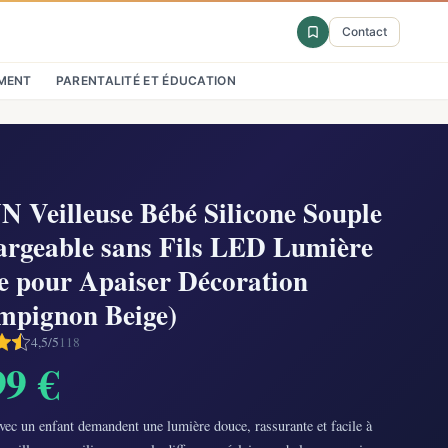
Contact
MENT
PARENTALITÉ ET ÉDUCATION
 Veilleuse Bébé Silicone Souple
argeable sans Fils LED Lumière
e pour Apaiser Décoration
mpignon Beige)
4,5/5
118
99 €
vec un enfant demandent une lumière douce, rassurante et facile à