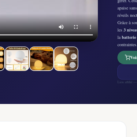
gérer. Cett
apaise san
réveils noc
Grâce à s
3 nivea
les
batterie
la
contraintes
Voi
Lien affilié 