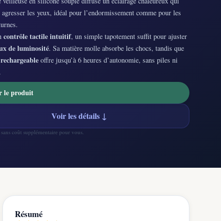
e veilleuse en silicone souple diffuse un éclairage chaleureux qui
s agresser les yeux, idéal pour l’endormissement comme pour les
turnes.
contrôle tactile intuitif
on
, un simple tapotement suffit pour ajuster
ux de luminosité
. Sa matière molle absorbe les chocs, tandis que
 rechargeable
offre jusqu’à 6 heures d’autonomie, sans piles ni
.
r le produit
Voir les détails ↓
— sans coût supplémentaire pour vous.
Résumé