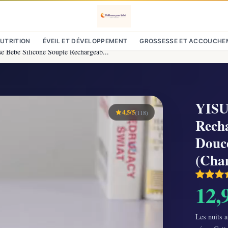
NUTRITION
ÉVEIL ET DÉVELOPPEMENT
GROSSESSE ET ACCOUCHE
e Bébé Silicone Souple Rechargeab...
YISUN
4,5/5
(118)
Rech
Douc
(Cha
12,
Les nuits a