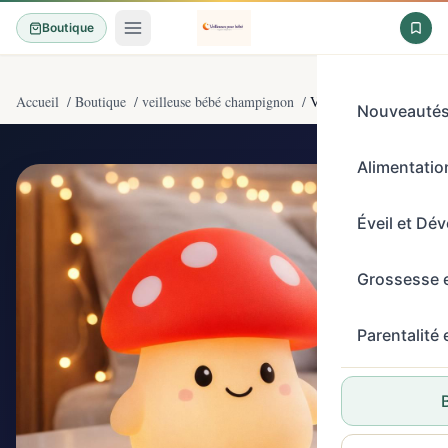
Boutique
Accueil
/
Boutique
/
veilleuse bébé champignon
/
Veilleuse Bébé Avec 7 Co
Nouveauté
Alimentation
5/5
(6)
Éveil et Dé
Grossesse 
Parentalité