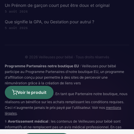
Un Prénom de garçon court peut être doux et original
5 août 2026
Que signifie la GPA, ou Gestation pour autrui ?
5 août 2026
© 2026 Veilleuses pour bébé · Tous droits réservés
Programme Partenaires notre boutique EU
: Veilleuses pour bébé
participe au Programme Partenaires d'notre boutique EU, un programme
d'affiliation conçu pour permettre à des sites de percevoir une
rémunération grâce à la création de liens vers
Voir le produit
. En tant que Partenaire notre boutique, nous
réalisons un bénéfice sur les achats remplissant les conditions requises.
Ceci n'augmente jamais le prix payé par l'utilisateur. Voir nos
mentions
légales
.
⚕️
Avertissement médical
: les contenus de Veilleuses pour bébé sont
informatifs et ne remplacent pas un avis médical professionnel. En cas
d'urgence :
15
(SAMU) ·
112
·
3624
(SOS Médecins).