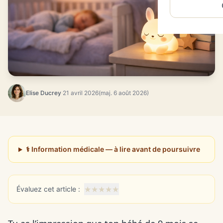
Elise Ducrey
·
21 avril 2026
(maj. 6 août 2026)
⚕️ Information médicale — à lire avant de poursuivre
★
★
★
★
★
Évaluez cet article :