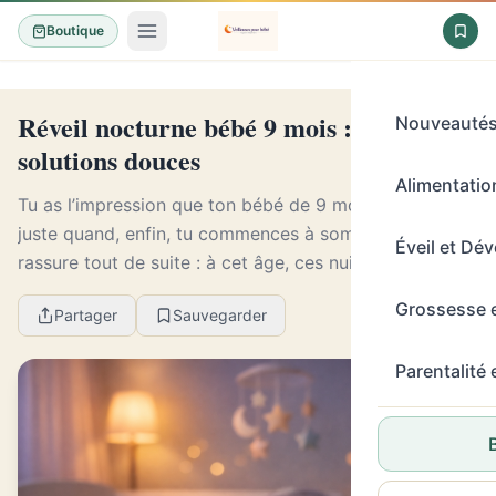
Boutique
Réveil nocturne bébé 9 mois : causes et
Nouveauté
solutions douces
Alimentation
Tu as l’impression que ton bébé de 9 mois se réveille
juste quand, enfin, tu commences à sombrer ? Je te
Éveil et Dé
rassure tout de suite : à cet âge, ces nuits hachées
sont très fréquentes. En 8 ans de tests et...
Grossesse 
Partager
Sauvegarder
Parentalité