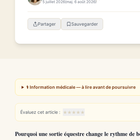
5 juillet 2026
(maj. 6 août 2026)
Partager
Sauvegarder
⚕️ Information médicale — à lire avant de poursuivre
★
★
★
★
★
Évaluez cet article :
Pourquoi une sortie équestre change le rythme de b