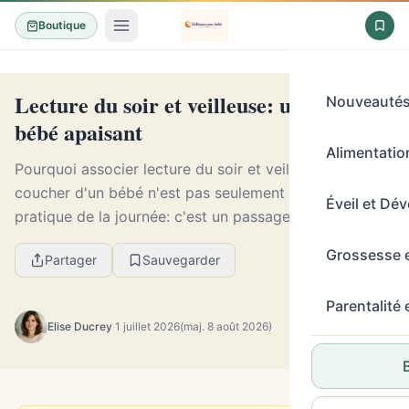
Boutique
Lecture du soir et veilleuse: un rituel
Nouveauté
bébé apaisant
Alimentation
Pourquoi associer lecture du soir et veilleuse?Le
coucher d'un bébé n'est pas seulement une étape
Éveil et Dé
pratique de la journée: c'est un passage émotionnel.
Après les jeux, les repas, les bruits de la maiso...
Grossesse 
Partager
Sauvegarder
Parentalité
Elise Ducrey
·
1 juillet 2026
(maj. 8 août 2026)