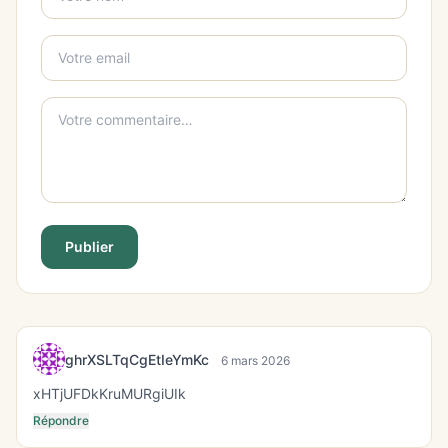
Publier
ghrXSLTqCgEtIeYmKc
6 mars 2026
xHTjUFDkKruMURgiUIk
Répondre