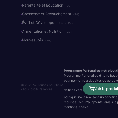
Parentalité et Éducation
(20)
Grossesse et Accouchement
(20)
Éveil et Développement
(222)
Alimentation et Nutrition
(20)
Nouveautés
(29)
Programme Partenaires notre bout
Programme Partenaires d'notre bouti
pour permettre à des sites de percev
© 2026 Veilleuses pour bébé
Voir le produi
· Tous droits réservés
de liens vers
boutique, nous réalisons un bénéfice 
requises. Ceci n'augmente jamais le pr
mentions légales
.