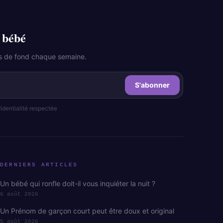
 bébé
les de fond chaque semaine.
S'abonner
dentialité respectée
DERNIERS ARTICLES
Un bébé qui ronfle doit-il vous inquiéter la nuit ?
6 août 2026
Un Prénom de garçon court peut être doux et original
5 août 2026