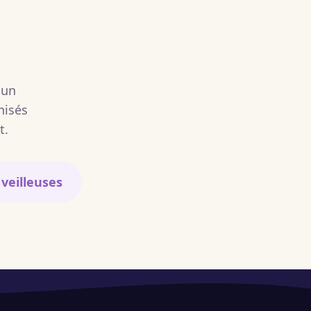
 un
nisés
t.
veilleuses