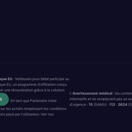
ique EU
: Veilleuses pour bébé participe au
que EU, un programme d'affiliation conçu
oir une rémunération grâce à la création
⚕️
Avertissement médical
: les conte
informatifs et ne remplacent pas un av
t
. En tant que Partenaire notre
d'urgence :
15
(SAMU) ·
112
·
3624
(S
sur les achats remplissant les conditions
ix payé par l'utilisateur. Voir nos