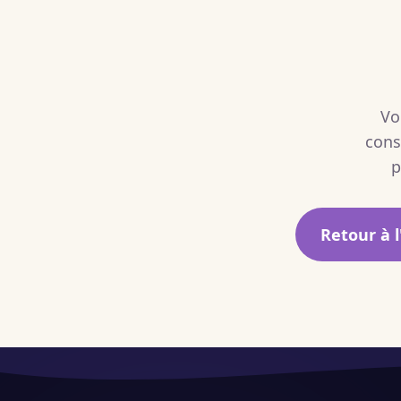
Vo
cons
p
Retour à l