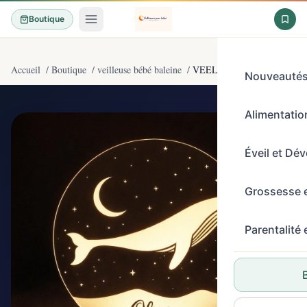
Boutique
Accueil
/
Boutique
/
veilleuse bébé baleine
/
VEELU Veilleuse LED pour B
Nouveauté
Alimentation
4,4/5
(11)
Éveil et Dé
Grossesse 
Parentalité