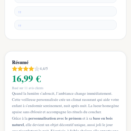
Résumé
4,4/5
16,99 €
Basé sur
11
avis clients
Quand la lumière s’adoucit, l’ambiance change immédiatement.
Cette veilleuse personnalisée crée un climat rassurant qui aide votre
enfant à s’endormir sereinement, nuit après nuit. La lueur homogène
apaise sans éblouir et accompagne les rituels du coucher.
personnalisation avec le prénom
base en bois
Grâce à la
et à sa
naturel
, elle devient un objet décoratif unique, aussi joli le jour
que réconfortant la nuit. Sécurisée, à faible chaleur, elle apporte une