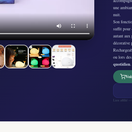
accompagne
une ambianc
nuit.
Son fonctio
suffit pour
autant aux 
décorative 
Rechargeab
ou lors des
quotidien
.
Voi
Lien affilié 