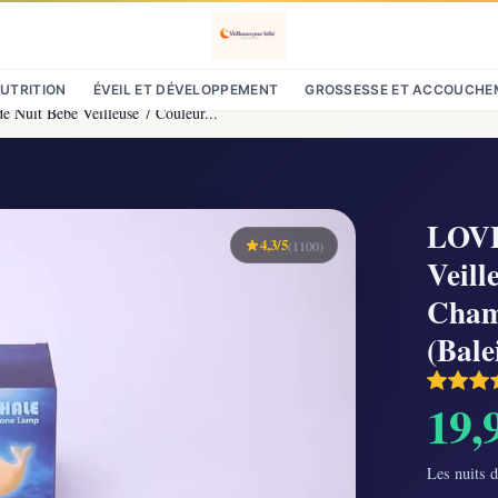
NUTRITION
ÉVEIL ET DÉVELOPPEMENT
GROSSESSE ET ACCOUCHE
Nuit Bébé Veilleuse 7 Couleur...
LOVE
4,3/5
(1100)
Veill
Cham
(Bale
19,
Les nuits d