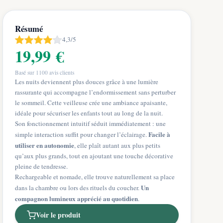
Résumé
4,3/5
19,99 €
Basé sur
1100
avis clients
Les nuits deviennent plus douces grâce à une lumière
rassurante qui accompagne l’endormissement sans perturber
le sommeil. Cette veilleuse crée une ambiance apaisante,
idéale pour sécuriser les enfants tout au long de la nuit.
Son fonctionnement intuitif séduit immédiatement : une
Facile à
simple interaction suffit pour changer l’éclairage.
utiliser en autonomie
, elle plaît autant aux plus petits
qu’aux plus grands, tout en ajoutant une touche décorative
pleine de tendresse.
Rechargeable et nomade, elle trouve naturellement sa place
Un
dans la chambre ou lors des rituels du coucher.
compagnon lumineux apprécié au quotidien
.
Voir le produit