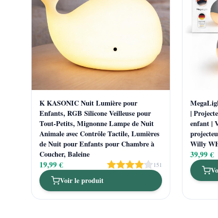
K KASONIC Nuit Lumière pour
MegaLight
Enfants, RGB Silicone Veilleuse pour
| Project
Tout-Petits, Mignonne Lampe de Nuit
enfant | 
Animale avec Contrôle Tactile, Lumières
projecteu
de Nuit pour Enfants pour Chambre à
Willy 
Coucher, Baleine
39,99 €
19,99 €
151
Vo
Voir le produit