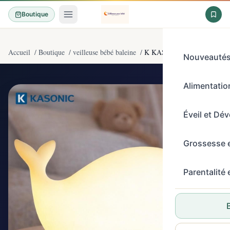
Boutique
Accueil
/
Boutique
/
veilleuse bébé baleine
/
K KASONIC Nuit Lumière pou
Nouveauté
Alimentation
4,4/5
(151)
Éveil et Dé
Grossesse 
Parentalité