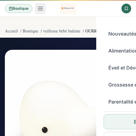
Boutique
Accueil
/
Boutique
/
veilleuse bébé baleine
/
OURRY Veilleuse mignonne en
Nouveauté
Alimentation
4,6/5
(1800)
Éveil et Dé
Grossesse 
Parentalité