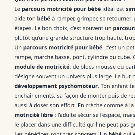
Le
parcours motricité pour bébé
idéal est
sim
aide ton
bébé
à ramper, grimper, se retourner,
étapes. Le bon choix, c’est souvent un
parcour
plutôt qu’une grande structure trop haute, tro
Un
parcours motricité pour bébé
, c’est un pe
rampe, marche basse, pont, cylindre ou cube. O
module de motricité
, de blocs mousse ou par
désigne souvent un univers plus large. Le but n’e
développement psychomoteur
. Ton enfant te
enchaînements, sa façon de monter puis de red
aussi à doser son effort. En crèche comme à la
motricité libre
: l’adulte sécurise l’espace, ma
le placer dans une difficulté qu’il ne peut pas g
Les bénéfices sont très concrets. Un
bébé
qui 