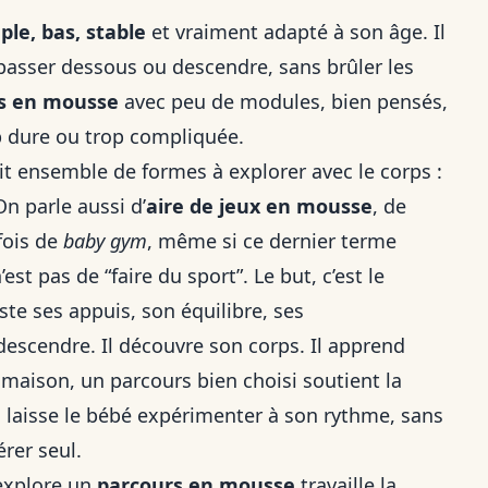
ple, bas, stable
et vraiment adapté à son âge. Il
 passer dessous ou descendre, sans brûler les
s en mousse
avec peu de modules, bien pensés,
p dure ou trop compliquée.
tit ensemble de formes à explorer avec le corps :
n parle aussi d’
aire de jeux en mousse
, de
fois de
baby gym
, même si ce dernier terme
st pas de “faire du sport”. Le but, c’est le
ste ses appuis, son équilibre, ses
escendre. Il découvre son corps. Il apprend
 maison, un parcours bien choisi soutient la
is laisse le bébé expérimenter à son rythme, sans
érer seul.
explore un
parcours en mousse
travaille la