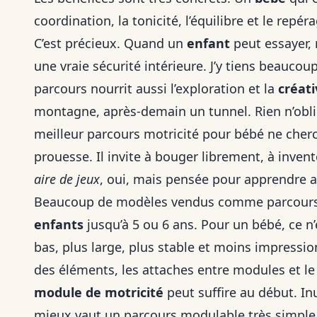
coordination, la tonicité, l’équilibre et le repé
C’est précieux. Quand un
enfant
peut essayer, 
une vraie sécurité intérieure. J’y tiens beauco
parcours nourrit aussi l’exploration et la
créati
montagne, après-demain un tunnel. Rien n’oblige
meilleur parcours motricité pour bébé ne cherch
prouesse. Il invite à bouger librement, à invente
aire de jeux
, oui, mais pensée pour apprendre a
Beaucoup de modèles vendus comme parcours d
enfants
jusqu’à 5 ou 6 ans. Pour un bébé, ce n’
bas, plus large, plus stable et moins impression
des éléments, les attaches entre modules et l
module de motricité
peut suffire au début. Inu
mieux vaut un parcours modulable très simple 