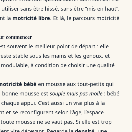
utiliser sans être hissé, sans être “mis en haut”,
nt la
motricité libre
. Et là, le parcours motricité
pour commencer
st souvent le meilleur point de départ : elle
 reste stable sous les mains et les genoux, et
t modulable, à condition de choisir une qualité
motricité bébé
en mousse aux tout-petits qui
La bonne mousse est
souple mais pas molle
: bébé
à chaque appui. C’est aussi un vrai plus à la
 et se reconfigurent selon l’âge, l’espace
 toute mousse ne se vaut pas. Si elle est trop
vient vite décevant. Regarde la
densité
, une