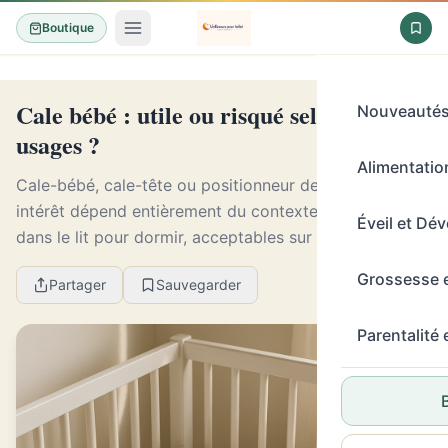
Boutique
Cale bébé : utile ou risqué selon les vrais
Nouveauté
usages ?
Alimentation
Cale-bébé, cale-tête ou positionneur de sommeil : leur
intérêt dépend entièrement du contexte. Déconseillés
Éveil et Dé
dans le lit pour dormir, acceptables sur de courts
temps d'éveil surveillé, ils ne relèvent ...
Grossesse 
Partager
Sauvegarder
Parentalité