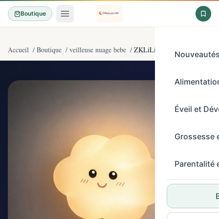
Boutique
Accueil
/
Boutique
/
veilleuse nuage bebe
/
ZKLiLi Nuage Lumière de nuit
Nouveauté
Alimentation
4,5/5
(509)
Éveil et Dé
Grossesse 
Parentalité