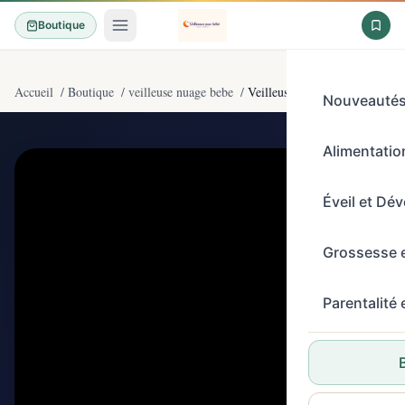
Boutique
Accueil
/
Boutique
/
veilleuse nuage bebe
/
Veilleuse Enfant Nuage Lampe 
Nouveauté
Alimentation
4,6/5
(171)
Éveil et Dé
Grossesse 
Parentalité