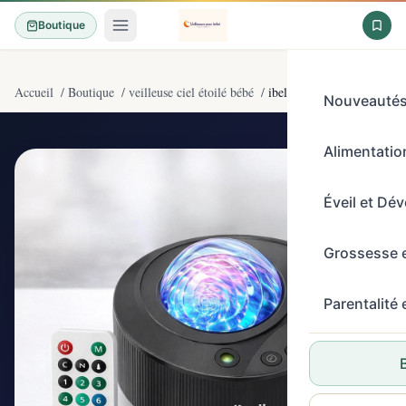
Boutique
Accueil
/
Boutique
/
veilleuse ciel étoilé bébé
/
ibell LED Projecteur Ciel 
Nouveauté
Alimentation
4,5/5
(33)
Éveil et Dé
Grossesse 
Parentalité