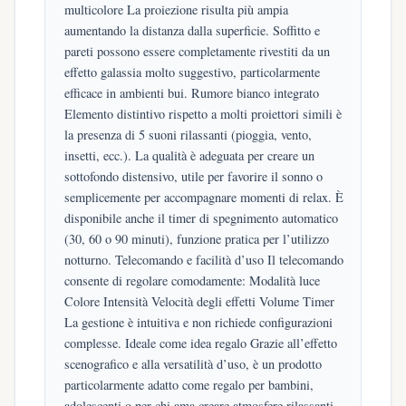
multicolore La proiezione risulta più ampia
aumentando la distanza dalla superficie. Soffitto e
pareti possono essere completamente rivestiti da un
effetto galassia molto suggestivo, particolarmente
efficace in ambienti bui. Rumore bianco integrato
Elemento distintivo rispetto a molti proiettori simili è
la presenza di 5 suoni rilassanti (pioggia, vento,
insetti, ecc.). La qualità è adeguata per creare un
sottofondo distensivo, utile per favorire il sonno o
semplicemente per accompagnare momenti di relax. È
disponibile anche il timer di spegnimento automatico
(30, 60 o 90 minuti), funzione pratica per l’utilizzo
notturno. Telecomando e facilità d’uso Il telecomando
consente di regolare comodamente: Modalità luce
Colore Intensità Velocità degli effetti Volume Timer
La gestione è intuitiva e non richiede configurazioni
complesse. Ideale come idea regalo Grazie all’effetto
scenografico e alla versatilità d’uso, è un prodotto
particolarmente adatto come regalo per bambini,
adolescenti o per chi ama creare atmosfere rilassanti