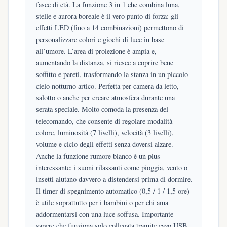
fasce di età. La funzione 3 in 1 che combina luna,
stelle e aurora boreale è il vero punto di forza: gli
effetti LED (fino a 14 combinazioni) permettono di
personalizzare colori e giochi di luce in base
all’umore. L’area di proiezione è ampia e,
aumentando la distanza, si riesce a coprire bene
soffitto e pareti, trasformando la stanza in un piccolo
cielo notturno artico. Perfetta per camera da letto,
salotto o anche per creare atmosfera durante una
serata speciale. Molto comoda la presenza del
telecomando, che consente di regolare modalità
colore, luminosità (7 livelli), velocità (3 livelli),
volume e ciclo degli effetti senza doversi alzare.
Anche la funzione rumore bianco è un plus
interessante: i suoni rilassanti come pioggia, vento o
insetti aiutano davvero a distendersi prima di dormire.
Il timer di spegnimento automatico (0,5 / 1 / 1,5 ore)
è utile soprattutto per i bambini o per chi ama
addormentarsi con una luce soffusa. Importante
sapere che funziona solo collegata tramite cavo USB,