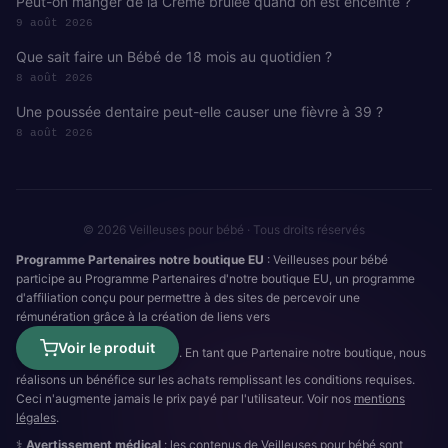
Peut-on manger de la Crème brûlée quand on est enceinte ?
9 août 2026
Que sait faire un Bébé de 18 mois au quotidien ?
8 août 2026
Une poussée dentaire peut-elle causer une fièvre à 39 ?
8 août 2026
© 2026 Veilleuses pour bébé · Tous droits réservés
Programme Partenaires notre boutique EU
: Veilleuses pour bébé
participe au Programme Partenaires d'notre boutique EU, un programme
d'affiliation conçu pour permettre à des sites de percevoir une
rémunération grâce à la création de liens vers
Voir le produit
. En tant que Partenaire notre boutique, nous
réalisons un bénéfice sur les achats remplissant les conditions requises.
Ceci n'augmente jamais le prix payé par l'utilisateur. Voir nos
mentions
légales
.
⚕️
Avertissement médical
: les contenus de Veilleuses pour bébé sont