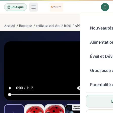
Boutique
Accueil
/
Boutique
/
veilleuse ciel étoilé bébé
/
ANSMANN Projecteur ciel é
Nouveauté
Alimentation
4,5/5
(2800)
Éveil et Dé
Grossesse 
Parentalité