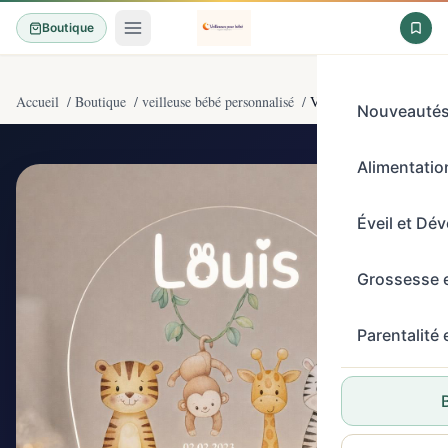
Boutique
Accueil
/
Boutique
/
veilleuse bébé personnalisé
/
Veilleuse Bébé Personna
Nouveauté
Alimentation
4,7/5
(362)
Éveil et Dé
Grossesse 
Parentalité